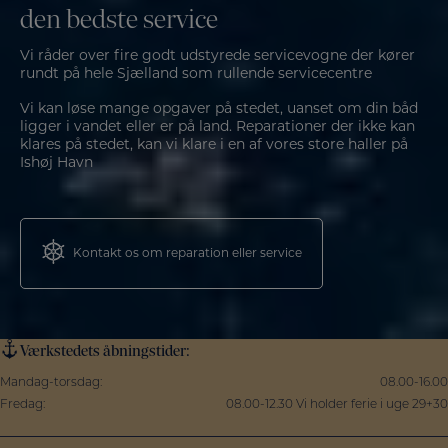
den bedste service
Vi råder over fire godt udstyrede servicevogne der kører
rundt på hele Sjælland som rullende servicecentre
Vi kan løse mange opgaver på stedet, uanset om din båd
ligger i vandet eller er på land. Reparationer der ikke kan
klares på stedet, kan vi klare i en af vores store haller på
Ishøj Havn
Kontakt os om reparation eller service
Værkstedets åbningstider:
Mandag-torsdag:
08.00-16.00
Fredag:
08.00-12.30 Vi holder ferie i uge 29+30