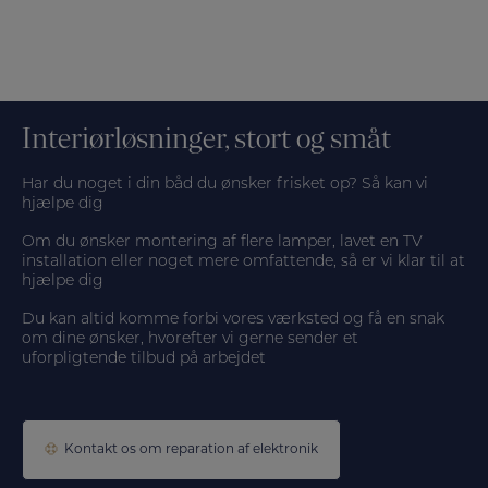
Interiørløsninger, stort og småt
Har du noget i din båd du ønsker frisket op? Så kan vi
hjælpe dig
Om du ønsker montering af flere lamper, lavet en TV
installation eller noget mere omfattende, så er vi klar til at
hjælpe dig
Du kan altid komme forbi vores værksted og få en snak
om dine ønsker, hvorefter vi gerne sender et
uforpligtende tilbud på arbejdet
Kontakt os om reparation af elektronik