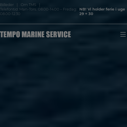
Hop
Billeder
Om TMS
til
Telefontid: Man-Tors.: 08.00-14.00 – Fredag:
NB! Vi holder ferie i uge
indholdet
08.00-12.30
29 + 30