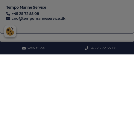
Tempo Marine Service
+45 25 72 55 08
cno@tempomarineservice.dk
Skriv til os
+45 25 72 55 08
Åbningstider
Telefon åbningstider
Mandag:
08.00 – 14.00
Tirsdag:
08.00 – 14.00
Onsdag:
08.00 – 14.00
Torsdag:
08.00 – 14.00
Fredag:
08.00 – 12.30
Lørdag:
Lukket
Søndag:
Lukket
Værksted åbningstider - udearbejde forekommer
Mandag:
08.00 – 16.00
Tirsdag:
08.00 – 16.00
Onsdag:
08.00 – 16.00