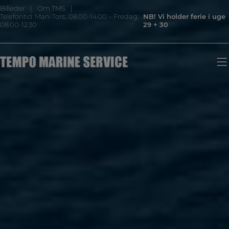
Hop
Billeder
Om TMS
til
Telefontid: Man-Tors.: 08.00-14.00 – Fredag:
NB! Vi holder ferie i uge
indholdet
08.00-12.30
29 + 30