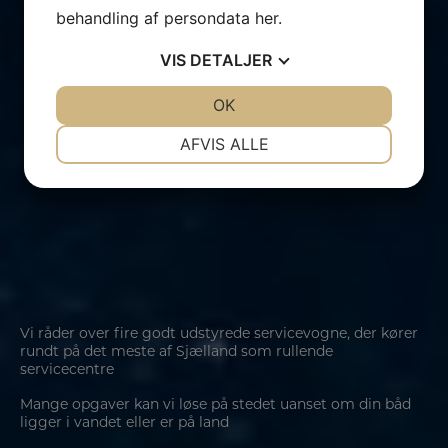
behandling af persondata
her
.
VIS
DETALJER
JA
NEJ
OK
JA
NEJ
NØDVENDIGE
PRÆFERENCER
AFVIS ALLE
JA
NEJ
JA
NEJ
MARKETING
STATISTIK
Vi råder over fire godt udstyrede servicevogne, der kører
rundt på det meste af Sjælland som rullende
servicecentre
Mange opgaver kan vi løse på stedet uanset om din båd
ligger i vandet eller er på land